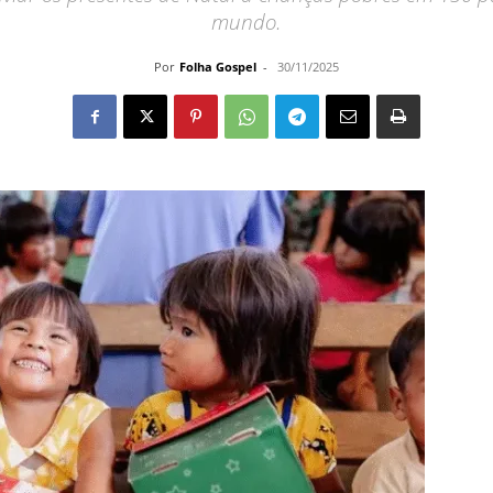
mundo.
Por
Folha Gospel
-
30/11/2025