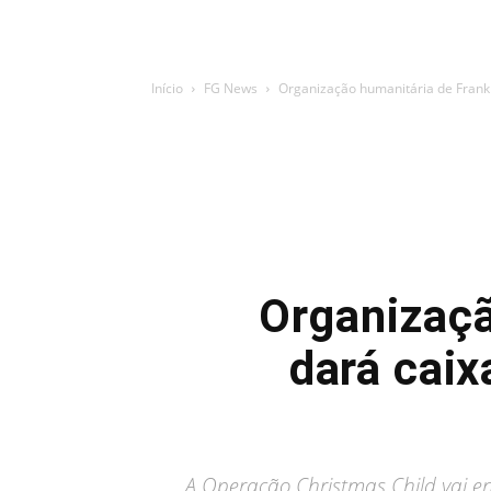
Início
FG News
Organização humanitária de Frankl
Organizaçã
dará caix
A Operação Christmas Child vai en