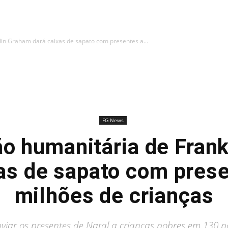
in Graham dará caixas de sapato com presentes a...
FG News
o humanitária de Fran
as de sapato com pres
milhões de crianças
viar os presentes de Natal a crianças pobres em 130 paí