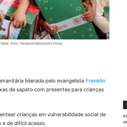
 Natal. (Foto: Facebook/Samaritan’s Purse).
umanitária liderada pelo evangelista
Franklin
aixas de sapato com presentes para crianças
entear crianças em vulnerabilidade social de
A
v
 e de difícil acesso.