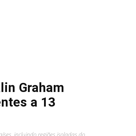
klin Graham
entes a 13
ses, incluindo regiões isoladas do