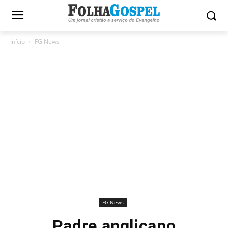
Início
FG News
FG News
Padre anglicano