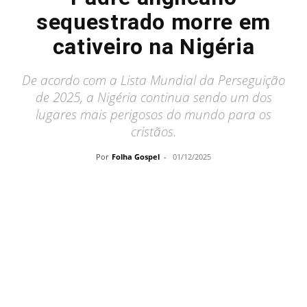
sequestrado morre em
cativeiro na Nigéria
De acordo com a Lista Mundial da Perseguição
de 2025, a Nigéria continua sendo um dos
lugares mais perigosos do mundo para os
cristãos.
Por
Folha Gospel
-
01/12/2025