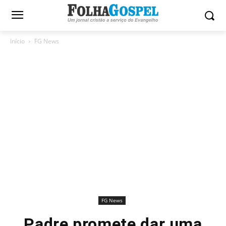
Início
FG News
FG News
Padre promete dar uma