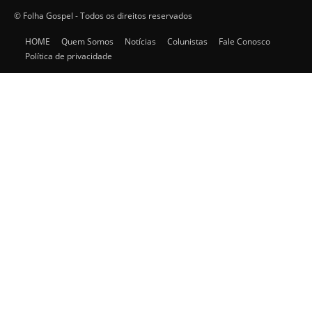
© Folha Gospel - Todos os direitos reservados
HOME
Quem Somos
Notícias
Colunistas
Fale Conosco
Política de privacidade