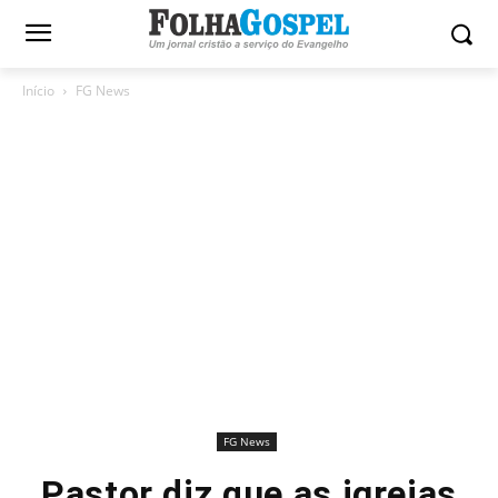
Início
FG News
FG News
Pastor diz que as igrejas