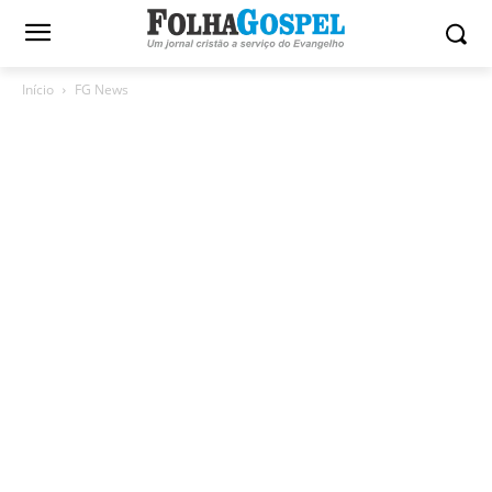
Início
FG News