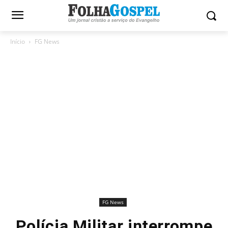
Início
FG News
FG News
Polícia Militar interrompe