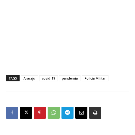
TAGS
Aracaju
covid-19
pandemia
Polícia Militar