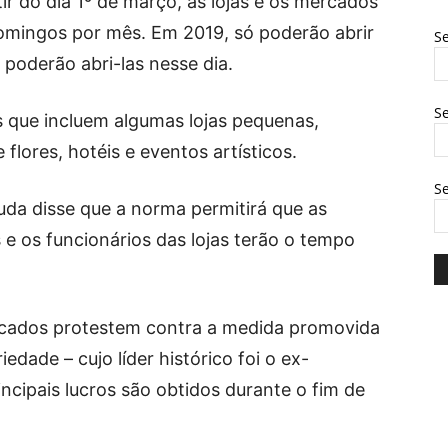
r do dia 1º de março, as lojas e os mercados
mingos por mês. Em 2019, só poderão abrir
Se
 poderão abri-las nesse dia.
Se
es que incluem algumas lojas pequenas,
 flores, hotéis e eventos artísticos.
S
da disse que a norma permitirá que as
e os funcionários das lojas terão o tempo
rcados protestem contra a medida promovida
edade – cujo líder histórico foi o ex-
incipais lucros são obtidos durante o fim de