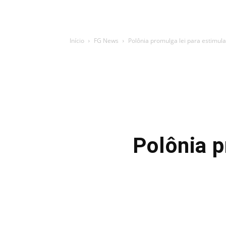
Início
FG News
Polônia promulga lei para estimular
Polônia p