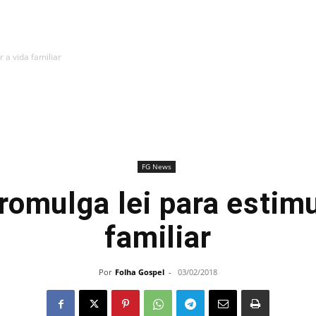
 a vida familiar
FG News
romulga lei para estimu
familiar
Por
Folha Gospel
-
03/02/2018