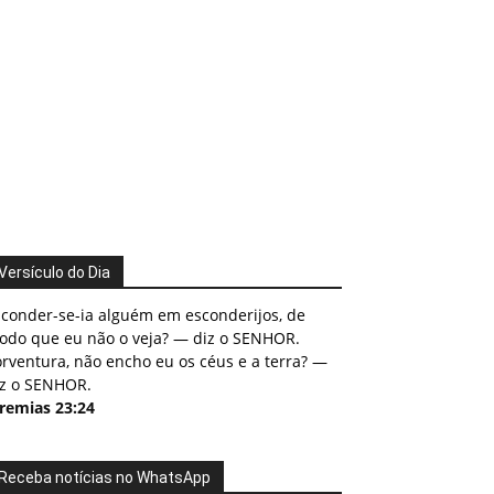
Versículo do Dia
sconder-se-ia alguém em esconderijos, de
odo que eu não o veja? — diz o SENHOR.
rventura, não encho eu os céus e a terra? —
iz o SENHOR.
eremias 23:24
Receba notícias no WhatsApp