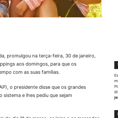
a, promulgou na terça-feira, 30 de janeiro,
hoppings aos domingos, para que os
empo com as suas famílias.
E
m
Po
P), o presidente disse que os grandes
d
 sistema e lhes pediu que sejam
J