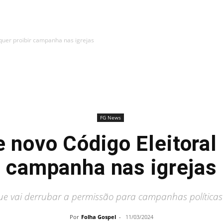
 quer proibir campanha nas igrejas
FG News
 novo Código Eleitoral 
campanha nas igrejas
ue vai derrubar a permissão para campanhas políticas 
Por
Folha Gospel
-
11/03/2024