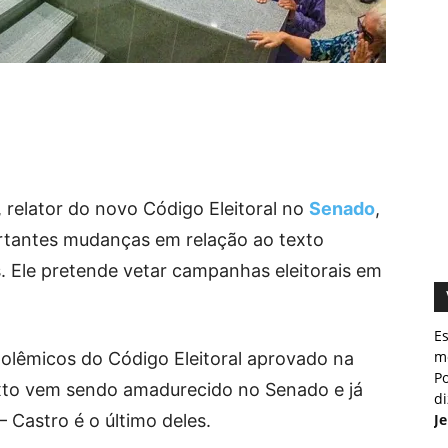
relator do novo Código Eleitoral no
Senado
,
rtantes mudanças em relação ao texto
Ele pretende vetar campanhas eleitorais em
E
m
 polêmicos do Código Eleitoral aprovado na
Po
xto vem sendo amadurecido no Senado e já
d
– Castro é o último deles.
J