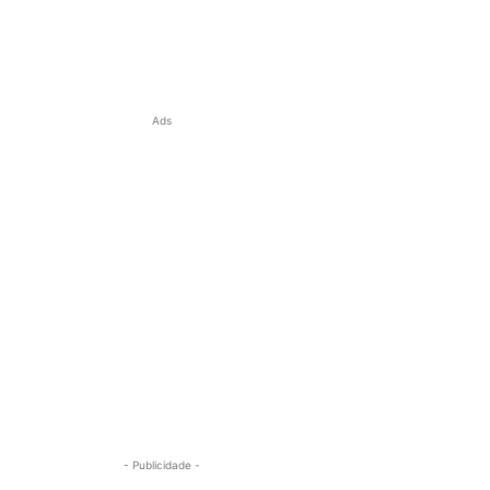
Ads
- Publicidade -