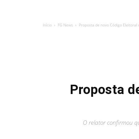
Início
FG News
Proposta de novo Código Eleitoral
Proposta de
O relator confirmou q