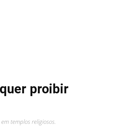
quer proibir
em templos religiosos.