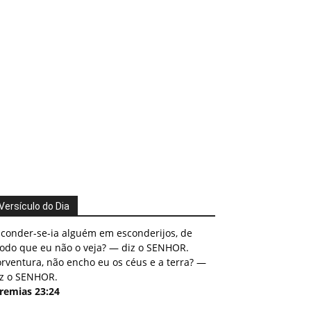
Versículo do Dia
sconder-se-ia alguém em esconderijos, de
odo que eu não o veja? — diz o SENHOR.
rventura, não encho eu os céus e a terra? —
iz o SENHOR.
eremias 23:24