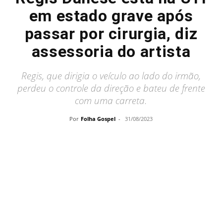
em estado grave após
passar por cirurgia, diz
assessoria do artista
Regis, que dirigia o veículo ao lado do irmão,
perdeu o controle da direção e bateu de frente
com uma carreta.
Por
Folha Gospel
-
31/08/2023