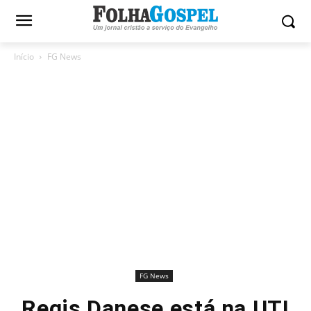
Início
FG News
FG News
Regis Danese está na UTI