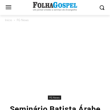
Início
FG News
FG News
Seminário Batista Árabe