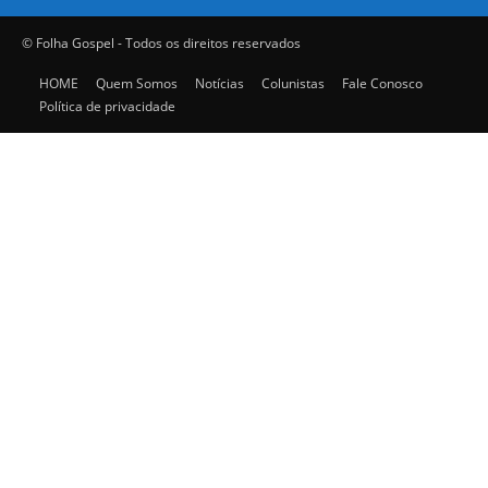
© Folha Gospel - Todos os direitos reservados
HOME
Quem Somos
Notícias
Colunistas
Fale Conosco
Política de privacidade