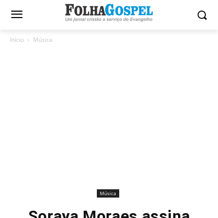
Início
Música
Música
Soraya Moraes assina