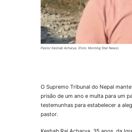
Pastor Keshab Acharya. (Foto: Morning Star News).
O Supremo Tribunal do Nepal mantev
prisão de um ano e multa para um p
testemunhas para estabelecer a ale
pastor.
Keshab Raj Acharya, 35 anos, da Ig