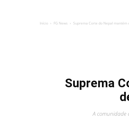
Início
FG News
Suprema Corte do Nepal mantém c
Suprema C
d
A comunidade c