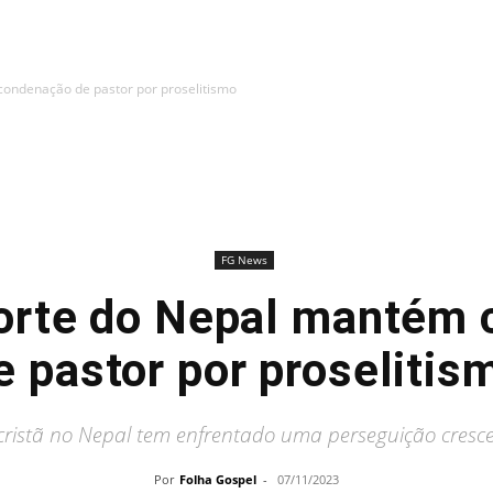
ondenação de pastor por proselitismo
FG News
orte do Nepal mantém 
e pastor por proselitis
ristã no Nepal tem enfrentado uma perseguição cresc
Por
Folha Gospel
-
07/11/2023