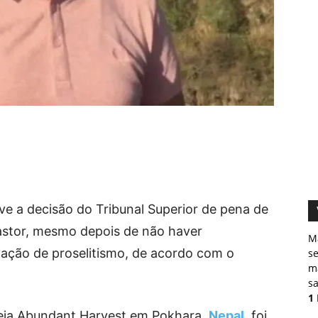
e a decisão do Tribunal Superior de pena de
astor, mesmo depois de não haver
M
gação de proselitismo, de acordo com o
s
ma
sa
1
reja Abundant Harvest em Pokhara,
Nepal
, foi