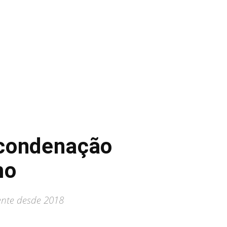
condenação
mo
ente desde 2018