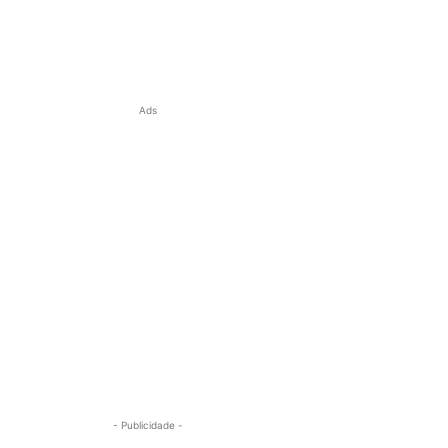
Ads
- Publicidade -