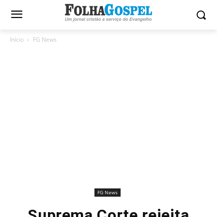
Início
FG News
FG News
Suprema Corte rejeita