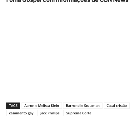
TAGS
Aaron e Melissa Klein
Barronelle Stutzman
Casal cristão
casamento gay
Jack Phillips
Suprema Corte