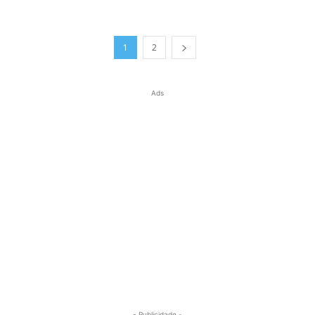
1
2
Ads
- Publicidade -