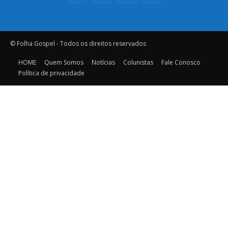
© Folha Gospel - Todos os direitos reservados
HOME
Quem Somos
Notícias
Colunistas
Fale Conosco
Política de privacidade