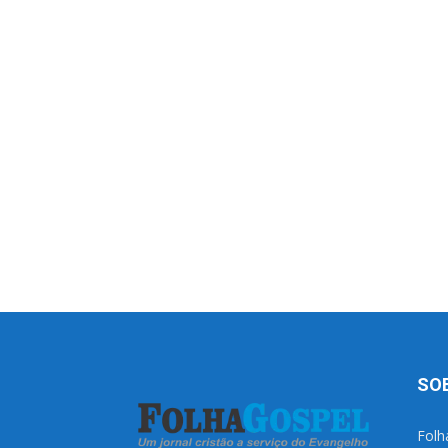
SO
Folh