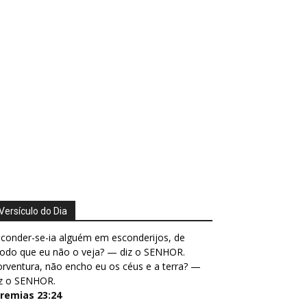
Versículo do Dia
conder-se-ia alguém em esconderijos, de
odo que eu não o veja? — diz o SENHOR.
rventura, não encho eu os céus e a terra? —
iz o SENHOR.
eremias 23:24