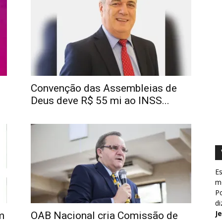
Convenção das Assembleias de
Deus deve R$ 55 mi ao INSS...
Es
m
Po
d
J
m
OAB Nacional cria Comissão de