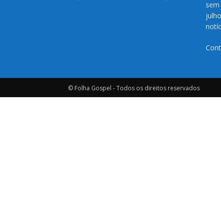
sem 
julh
notí
Cont
© Folha Gospel - Todos os direitos reservados