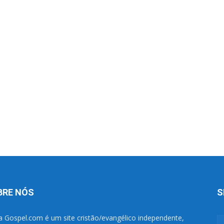
BRE NÓS
S
a Gospel.com é um site cristão/evangélico independente,