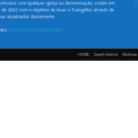
vínculos com qualquer igreja ou denominação, criado em
o de 2002 com o objetivo de levar o Evangelho através de
cias atualizadas diariamente.
ato:
contato@folhagospel.com
HOME
Quem Somos
Notícias