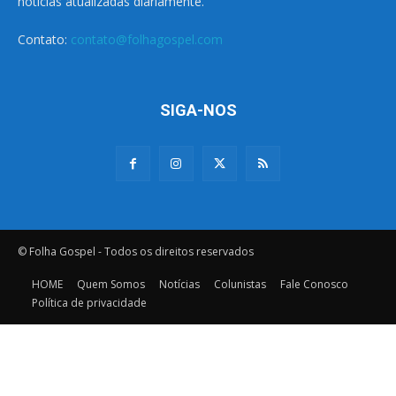
notícias atualizadas diariamente.
Contato:
contato@folhagospel.com
SIGA-NOS
© Folha Gospel - Todos os direitos reservados
HOME
Quem Somos
Notícias
Colunistas
Fale Conosco
Política de privacidade