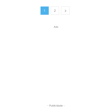
1
2
Ads
- Publicidade -