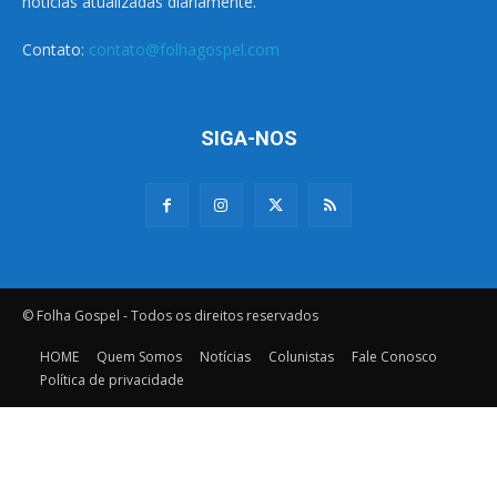
notícias atualizadas diariamente.
Contato:
contato@folhagospel.com
SIGA-NOS
© Folha Gospel - Todos os direitos reservados
HOME
Quem Somos
Notícias
Colunistas
Fale Conosco
Política de privacidade