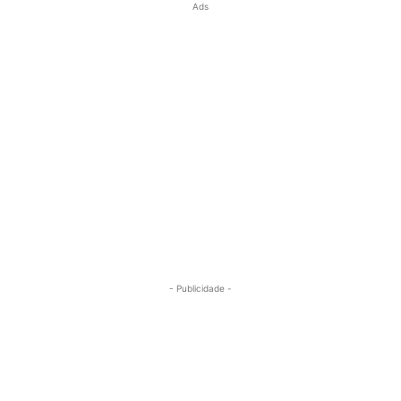
Ads
- Publicidade -