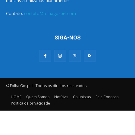
notícias atualizadas diariamente.
Contato:
contato@folhagospel.com
SIGA-NOS
© Folha Gospel - Todos os direitos reservados
HOME
Quem Somos
Notícias
Colunistas
Fale Conosco
Política de privacidade