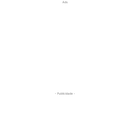
Ads
- Publicidade -