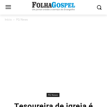
Início
FG News
FG News
Tesoureira de igreja é