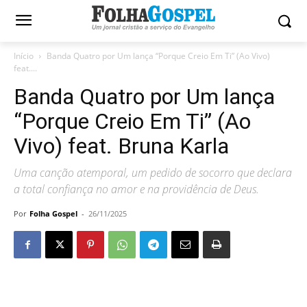
Início
Banda Quatro por Um lança “Porque Creio Em Ti” (Ao Vivo)
feat....
Banda Quatro por Um lança
“Porque Creio Em Ti” (Ao
Vivo) feat. Bruna Karla
Uma canção atemporal, um pedido de socorro que declara
a total confiança no amor e na providência de Deus.
Por
Folha Gospel
-
26/11/2025