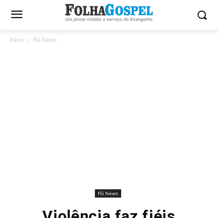
Início
FG News
FG News
Violência faz fiéis