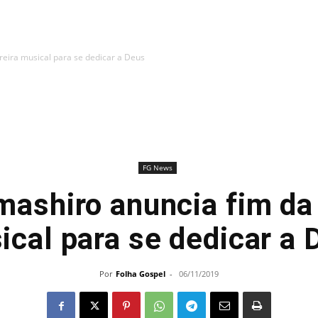
reira musical para se dedicar a Deus
FG News
mashiro anuncia fim da 
ical para se dedicar a 
Por
Folha Gospel
-
06/11/2019