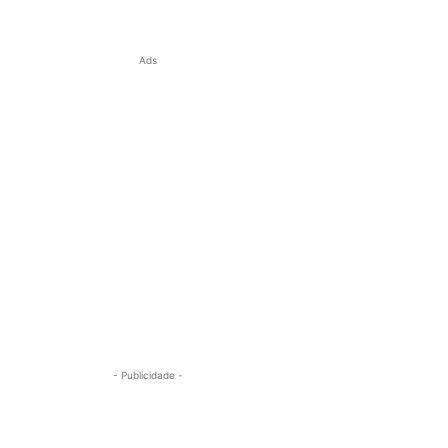
Ads
- Publicidade -