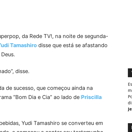
perpop, da Rede TV!, na noite de segunda-
Yudi Tamashiro
disse que está se afastando
a Deus.
do”, disse.
E
ida de sucesso, que começou ainda na
m
Po
rama “Bom Dia e Cia” ao lado de
Priscilla
d
J
 bebidas, Yudi Tamashiro se converteu em