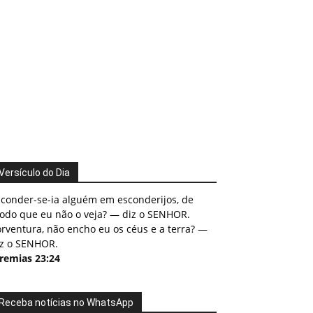
Versículo do Dia
sconder-se-ia alguém em esconderijos, de
odo que eu não o veja? — diz o SENHOR.
rventura, não encho eu os céus e a terra? —
iz o SENHOR.
eremias 23:24
Receba notícias no WhatsApp