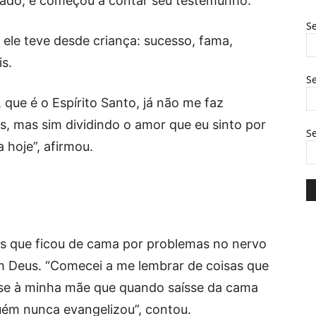
izado, e começou a contar seu testemunho.
Se
 ele teve desde criança: sucesso, fama,
is.
Se
que é o Espírito Santo, já não me faz
s, mas sim dividindo o amor que eu sinto por
S
 hoje”, afirmou.
es que ficou de cama por problemas no nervo
om Deus. “Comecei a me lembrar de coisas que
se à minha mãe que quando saísse da cama
guém nunca evangelizou”, contou.