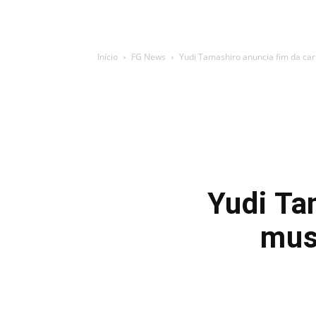
Início
FG News
Yudi Tamashiro anuncia fim da car
Yudi Ta
mus