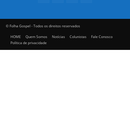
© Folha Gospel - Todos os direitos reservados
HOME
Quem Somos
Notícias
Colunistas
Fale Conosco
Política de privacidade