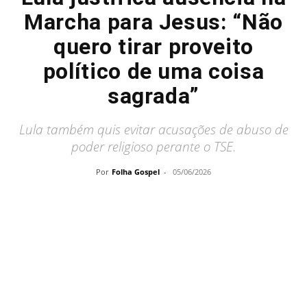
Marcha para Jesus: “Não
quero tirar proveito
político de uma coisa
sagrada”
Lula também quis evitar acusações de abuso de
poder religioso perante o TSE.
Por
Folha Gospel
-
05/06/2026