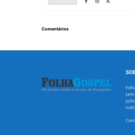
Comentários
SO
Folh
sem 
julh
notí
Cont