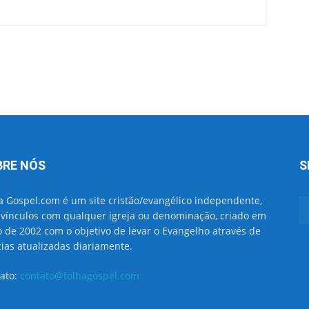
BRE NÓS
S
a Gospel.com é um site cristão/evangélico independente,
vínculos com qualquer igreja ou denominação, criado em
o de 2002 com o objetivo de levar o Evangelho através de
cias atualizadas diariamente.
ato:
contato@folhagospel.com