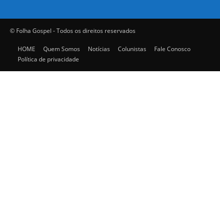
© Folha Gospel - Todos os direitos reservados
HOME
Quem Somos
Notícias
Colunistas
Fale Conosco
Política de privacidade