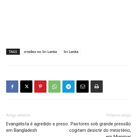
TAGS
cristãos no Sri Lanka
Sri Lanka
Artigo anterior
Próximo artigo
Evangelista é agredido e preso
Pastores sob grande pressão
em Bangladesh
cogitam desistir do ministério,
em Mianmar