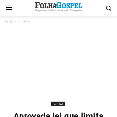
Início
FG News
FG News
Aprovada lei que limita