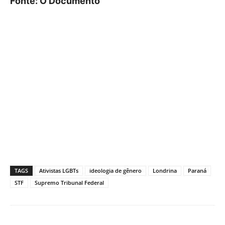
Fonte: O Documento
TAGS
Ativistas LGBTs
ideologia de gênero
Londrina
Paraná
STF
Supremo Tribunal Federal