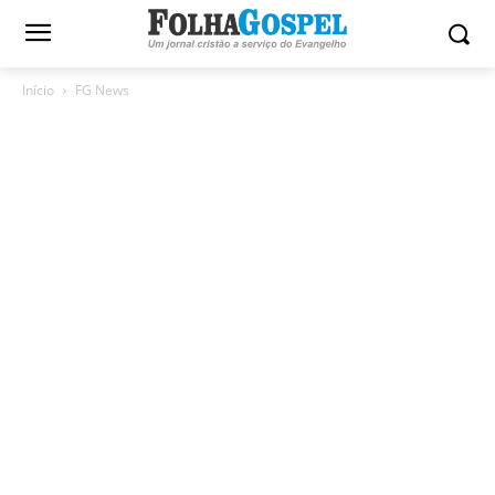
Início
FG News