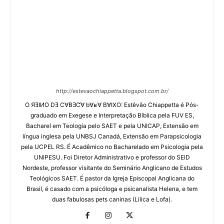
http://estevaochiappetta.blogspot.com.br/
O ЯƎIИO DƎ C∀BƎƇ∀ b∀ʁ∀ B∀IXO: Estêvão Chiappetta é Pós-
graduado em Exegese e Interpretação Bíblica pela FUV ES,
Bacharel em Teologia pelo SAET e pela UNICAP, Extensão em
língua inglesa pela UNBSJ Canadá, Extensão em Parapsicologia
pela UCPEL RS. É Acadêmico no Bacharelado em Psicologia pela
UNIPESU. Foi Diretor Administrativo e professor do SEID
Nordeste, professor visitante do Seminário Anglicano de Estudos
Teológicos SAET. É pastor da Igreja Episcopal Anglicana do
Brasil, é casado com a psicóloga e psicanalista Helena, e tem
duas fabulosas pets caninas (Lilica e Lofa).