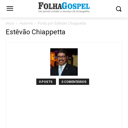
Início
Autores
Posts por Estêvão Chiappetta
Estêvão Chiappetta
0 POSTS
0 COMENTÁRIOS