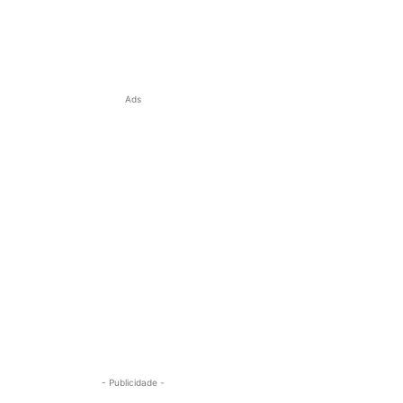
Ads
- Publicidade -