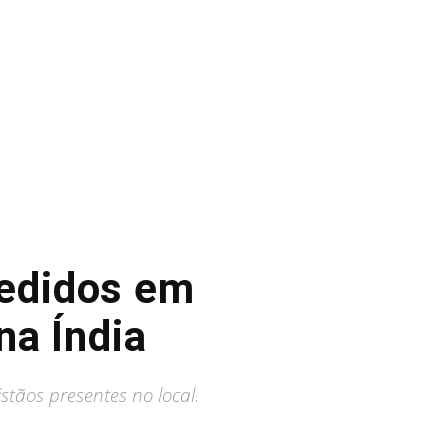
redidos em
na Índia
stãos presentes no local.