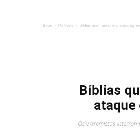
Início
FG News
Bíblias queimadas e cristãos agre
Bíblias q
ataque 
Os extremistas interromp