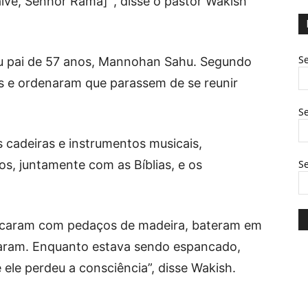
alve, Senhor Rama]’”, disse o pastor Wakish
Se
seu pai de 57 anos, Mannohan Sahu. Segundo
os e ordenaram que parassem de se reunir
Se
 cadeiras e instrumentos musicais,
os, juntamente com as Bíblias, e os
S
ancaram com pedaços de madeira, bateram em
taram. Enquanto estava sendo espancado,
 ele perdeu a consciência”, disse Wakish.