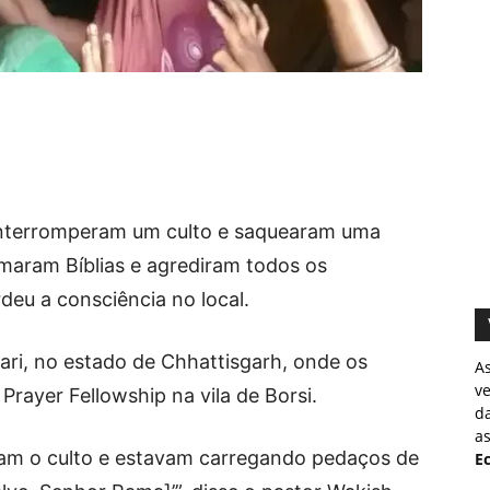
interromperam um culto e saquearam uma
imaram Bíblias e agrediram todos os
deu a consciência no local.
ari, no estado de Chhattisgarh, onde os
A
v
 Prayer Fellowship na vila de Borsi.
d
as
eram o culto e estavam carregando pedaços de
Ec