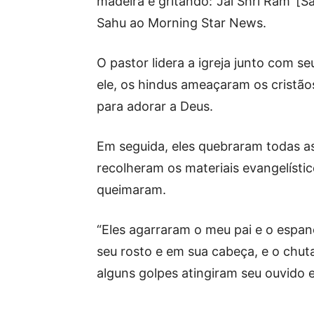
madeira e gritando: ‘Jai Shri Ram’ [S
Sahu ao Morning Star News.
O pastor lidera a igreja junto com 
ele, os hindus ameaçaram os cristã
para adorar a Deus.
Em seguida, eles quebraram todas as
recolheram os materiais evangelístic
queimaram.
“Eles agarraram o meu pai e o esp
seu rosto e em sua cabeça, e o chu
alguns golpes atingiram seu ouvido e