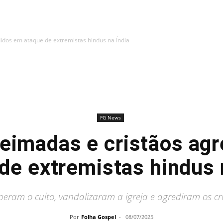
didos em ataque de extremistas hindus na Índia
FG News
ueimadas e cristãos ag
de extremistas hindus 
eram o culto, vandalizaram a igreja e agrediram os cri
Por
Folha Gospel
-
08/07/2025