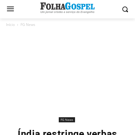
Início
FG News
FG News
Índia restringe verbas