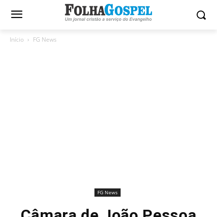
Início
FG News
FG News
Câmara de João Pessoa