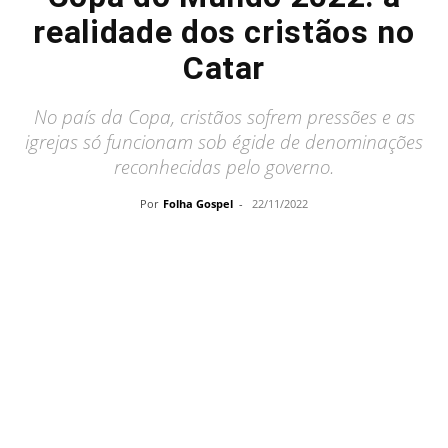
realidade dos cristãos no
Catar
No país da Copa, cristãos sofrem pressões e as
igrejas só funcionam sob égide de denominações
reconhecidas pelo governo.
Por
Folha Gospel
-
22/11/2022