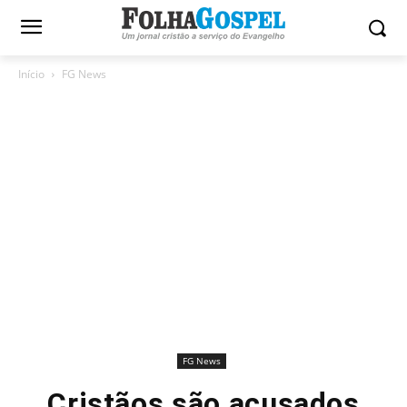
Início
FG News
FG News
Cristãos são acusados