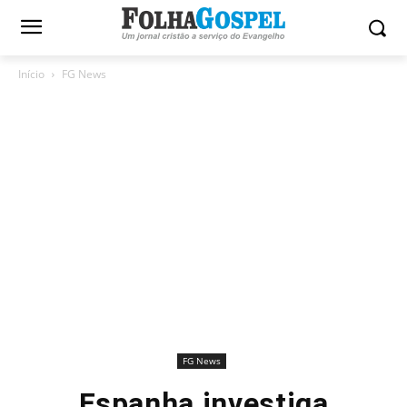
Início
FG News
FG News
Espanha investiga