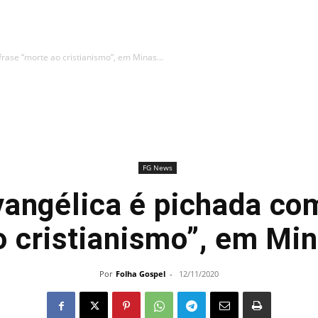
frase “morte ao cristianismo”, em Minas...
FG News
vangélica é pichada co
o cristianismo”, em Min
Por
Folha Gospel
-
12/11/2020