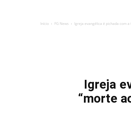
Início
FG News
Igreja evangélica é pichada com a 
Igreja e
“morte a