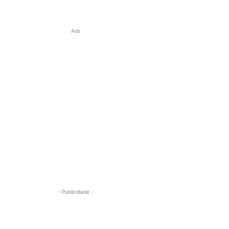
Ads
- Publicidade -