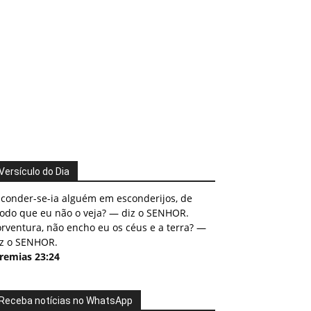
Versículo do Dia
sconder-se-ia alguém em esconderijos, de
odo que eu não o veja? — diz o SENHOR.
rventura, não encho eu os céus e a terra? —
iz o SENHOR.
eremias 23:24
Receba notícias no WhatsApp