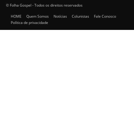
© Folha Gospel - Todos os direitos reservados
HOME
Quem Somos
Notícias
Colunistas
Fale Conosco
Política de privacidade