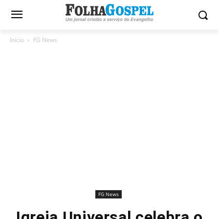
Início
FG News
FG News
Igreja Universal celebra o