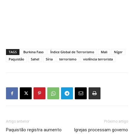
TAGS
Burkina Faso
Índice Global de Terrorismo
Mali
Níger
Paquistão
Sahel
Síria
terrorismo
violência terrorista
Artigo anterior
Próximo artigo
Paquistão registra aumento
Igrejas processam governo