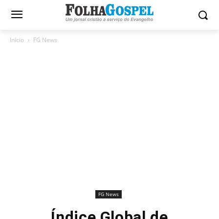
Início
FG News
FG News
Índice Global de