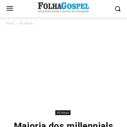
Início
FG News
FG News
Maioria dos millennials