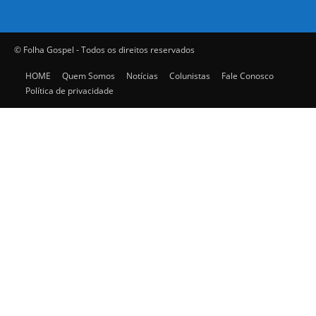
© Folha Gospel - Todos os direitos reservados
HOME
Quem Somos
Notícias
Colunistas
Fale Conosco
Política de privacidade