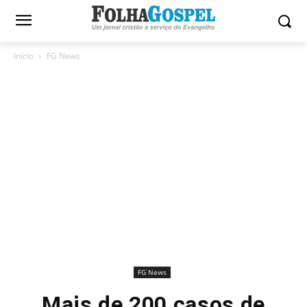
Início
FG News
FG News
Mais de 200 casos de