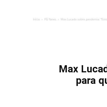
Início
FG News
Max Lucado sobre pandemia: “Estou
Max Lucad
para q