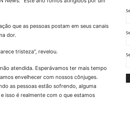
CBN News: “Este ano fomos atingidos por um
Se
oração que as pessoas postam em seus canais
Se
ma dor.
rece tristeza”, revelou.
S
a não atendida. Esperávamos ter mais tempo
vamos envelhecer com nossos cônjuges.
ando as pessoas estão sofrendo, alguma
a e isso é realmente com o que estamos