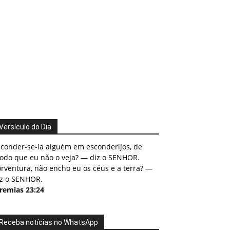
Versículo do Dia
sconder-se-ia alguém em esconderijos, de
odo que eu não o veja? — diz o SENHOR.
rventura, não encho eu os céus e a terra? —
iz o SENHOR.
eremias 23:24
Receba notícias no WhatsApp