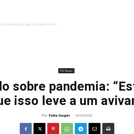
 orando para que isso leve a um...
FG News
o sobre pandemia: “Es
ue isso leve a um aviv
Por
Folha Gospel
-
09/04/2020