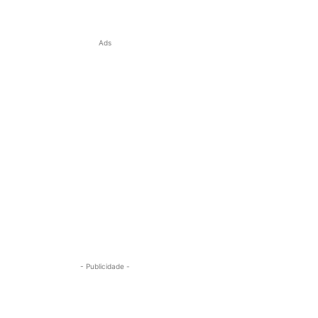
Ads
- Publicidade -