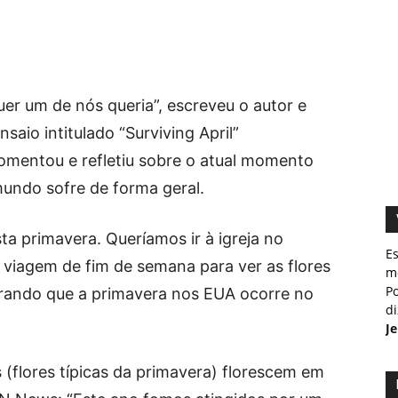
uer um de nós queria”, escreveu o autor e
aio intitulado “Surviving April”
comentou e refletiu sobre o atual momento
undo sofre de forma geral.
sta primavera. Queríamos ir à igreja no
E
iagem de fim de semana para ver as flores
m
Po
erando que a primavera nos EUA ocorre no
d
J
(flores típicas da primavera) florescem em