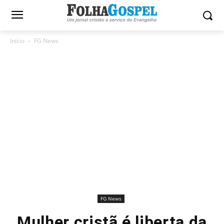
Início
FG News
FG News
Mulher cristã é liberta da