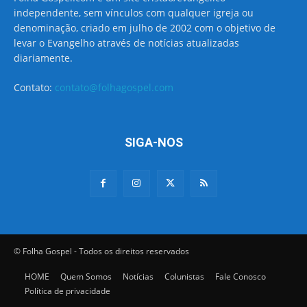
independente, sem vínculos com qualquer igreja ou
denominação, criado em julho de 2002 com o objetivo de
levar o Evangelho através de notícias atualizadas
diariamente.
Contato:
contato@folhagospel.com
SIGA-NOS
© Folha Gospel - Todos os direitos reservados
HOME
Quem Somos
Notícias
Colunistas
Fale Conosco
Política de privacidade