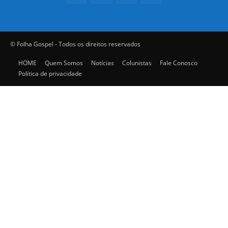
© Folha Gospel - Todos os direitos reservados
HOME
Quem Somos
Notícias
Colunistas
Fale Conosco
Política de privacidade