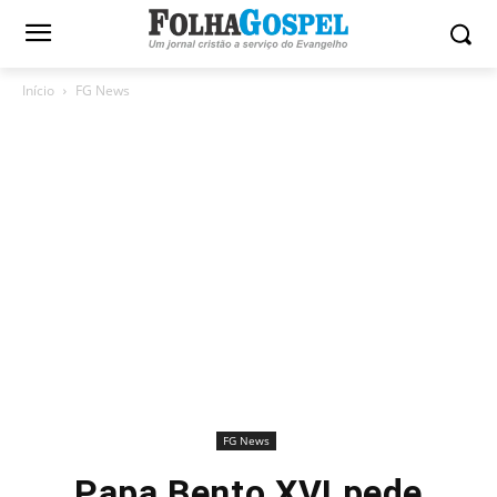
Início
FG News
FG News
Papa Bento XVI pede