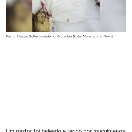
Pastor Eleazar Sidhu baleado no Paquistão (Foto: Morning Star News)
Um pastor foi baleado e ferido por muçulmanos