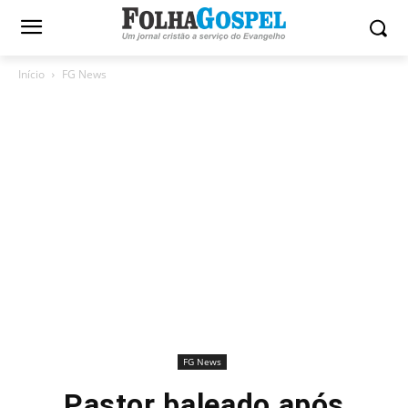
Início
FG News
FG News
Pastor baleado após