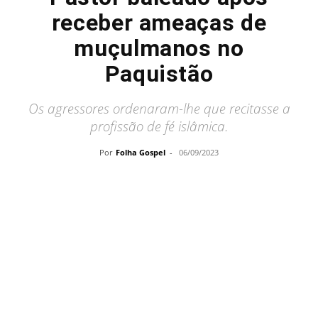
receber ameaças de
muçulmanos no
Paquistão
Os agressores ordenaram-lhe que recitasse a
profissão de fé islâmica.
Por
Folha Gospel
-
06/09/2023