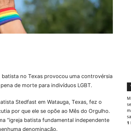
 batista no Texas provocou uma controvérsia
a pena de morte para indivíduos LGBT.
M
Batista Stedfast em Watauga, Texas, fez o
s
ma
utia por que ele se opõe ao Mês do Orgulho.
sa
a “igreja batista fundamental independente
1
a nenhuma denominação.