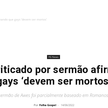
rmando que gays ‘devem ser mortos’
FG News
riticado por sermão af
gays ‘devem ser mortos
sermão de Awes foi parcialmente baseado em Romanos 
Por
Folha Gospel
-
14/06/2022