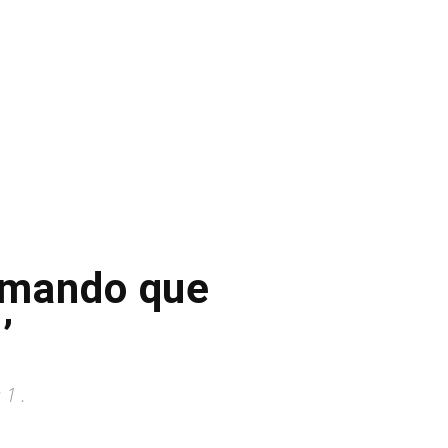
irmando que
’
1 .