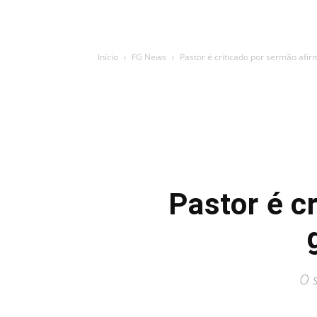
Início
FG News
Pastor é criticado por sermão afi
Pastor é c
O 