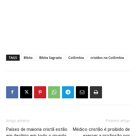
TAGS
Bíblia
Bíblia Sagrada
Colômbia
cristãos na Colômbia
Artigo anterior
Próximo artigo
Países de maioria cristã estão
Médico cristão é proibido de
em declínio em todo o mundo,
exercer a profissão por