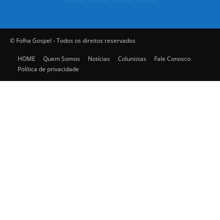
© Folha Gospel - Todos os direitos reservados
HOME
Quem Somos
Notícias
Colunistas
Fale Conosco
Política de privacidade