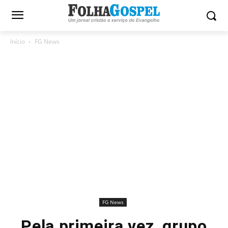
Início
FG News
FG News
Pela primeira vez, grupo