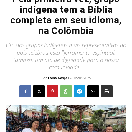
indígena tem a Bíblia
completa em seu idioma,
na Colômbia
Um dos grupos indígenas mais representativos do
país celebrou esta "ferramenta espiritual,
também um ato de dignidade para a nossa
comunidade".
Por
Folha Gospel
-
05/08/2025