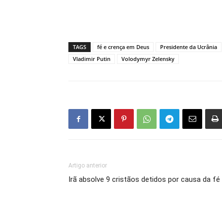
TAGS
fé e crença em Deus
Presidente da Ucrânia
Vladimir Putin
Volodymyr Zelensky
Artigo anterior
Irã absolve 9 cristãos detidos por causa da fé