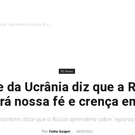
sia ‘não destruirá nossa fé e...
FG News
 da Ucrânia diz que a 
irá nossa fé e crença e
 também disse que a Rússia aprenderia sobre 'reparaç
Por
Folha Gospel
-
04/03/2022