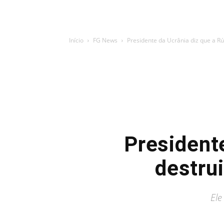
Início
FG News
Presidente da Ucrânia diz que a Rús
Presidente
destru
Ele