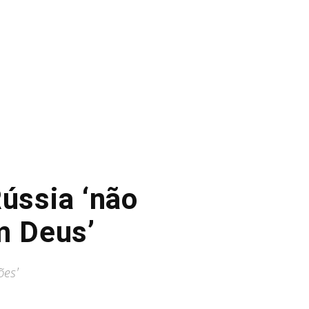
Rússia ‘não
m Deus’
ões'