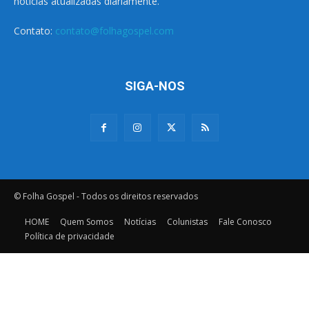
notícias atualizadas diariamente.
Contato:
contato@folhagospel.com
SIGA-NOS
© Folha Gospel - Todos os direitos reservados
HOME
Quem Somos
Notícias
Colunistas
Fale Conosco
Política de privacidade